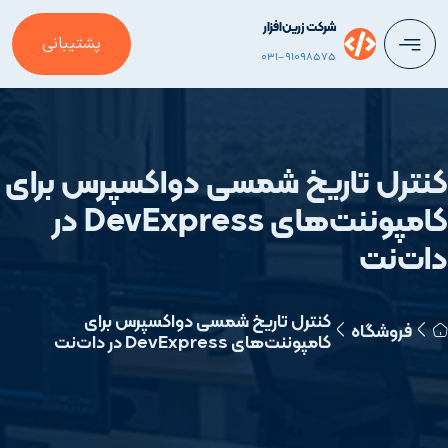
شرکت زرین‌افزار
پشتیبانی
031-91098575
کنترل تاریخ شمسی دواکسپرس برای
کامپوننت‌های DevExpress در
دات‌نت
کنترل تاریخ شمسی دواکسپرس برای
فروشگاه
کامپوننت‌های DevExpress در دات‌نت