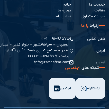
خدمات ما
خانه
مقالات
درباره ما
سوالات متداول
تماس باما
ارتباط
با ما
91098575 - 031
تلفن تماس
اصفهان - سپاهانشهر - بلوار غدیر - میدان
غدیر - مجتمع تجاری هفت نگین (آتایار)
آدرس
پیامک: 10003191098575
info@zarinafzar.com
ایمیل
شبکه های
اجتماعی
اینستاگرام
لینکدین