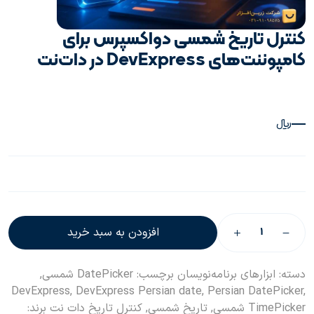
کنترل تاریخ شمسی دواکسپرس برای
کامپوننت‌های DevExpress در دات‌نت
—
﷼
افزودن به سبد خرید
دسته:
ابزارهای برنامه‌نویسان
برچسب:
DatePicker شمسی
,
DevExpress
,
DevExpress Persian date
,
Persian DatePicker
,
TimePicker شمسی
,
تاریخ شمسی
,
کنترل تاریخ دات نت
برند: