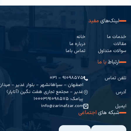
لینک‌های
مفید
خدمات ما
خانه
مقالات
درباره ما
سوالات متداول
تماس باما
ارتباط
با ما
91098575 - 031
تلفن تماس
اصفهان - سپاهانشهر - بلوار غدیر - میدان
غدیر - مجتمع تجاری هفت نگین (آتایار)
آدرس
پیامک: 10003191098575
info@zarinafzar.com
ایمیل
شبکه های
اجتماعی